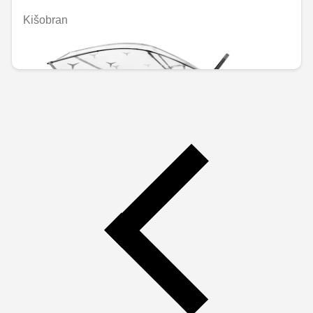
Kišobran
€50.72