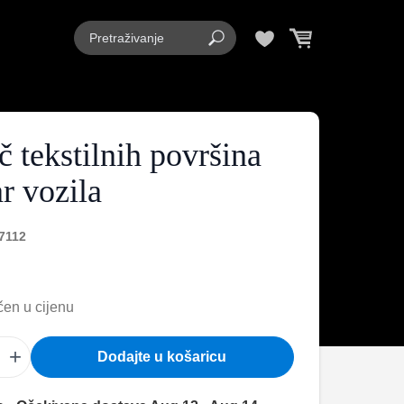
č tekstilnih površina
r vozila
7112
en u cijenu
+
Dodajte u košaricu