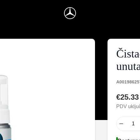
Čista
unuta
A00198625
€25.33
PDV uključ
−