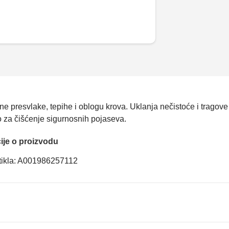
lne presvlake, tepihe i oblogu krova. Uklanja nečistoće i tragove
o za čišćenje sigurnosnih pojaseva.
ije o proizvodu
rtikla: A001986257112