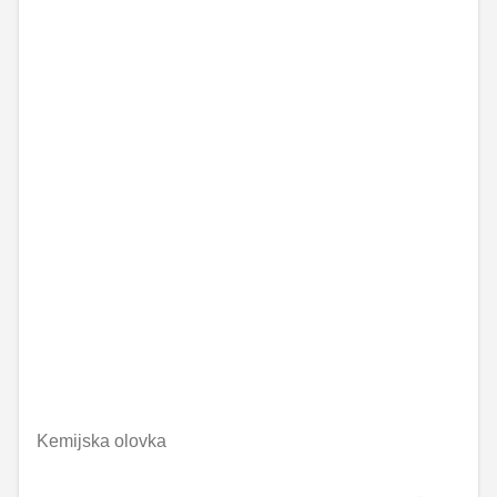
Kemijska olovka
€8.34