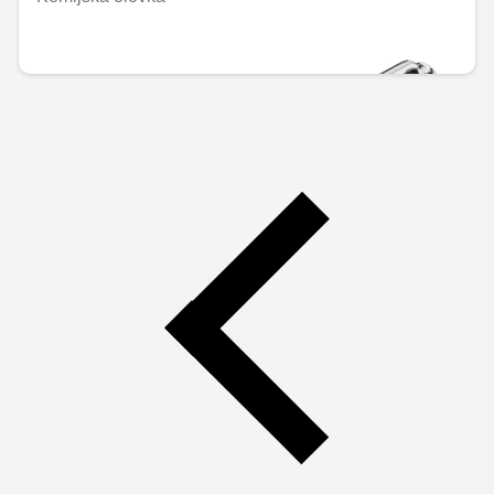
€8.34