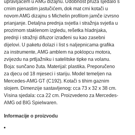
upravljačem u AMG dizajnu. Udobnost pruža sjedalo s
crnim pjenastim jastučićem, dok mat crni kotači u
novom AMG dizajnu s Michelin profilom jamče izvrsno
prianjanje. Detaljna prednja svjetla i stražnja svjetla u
prozirnom staklenom izgledu, rešetka hladnjaka,
prednji i stražnji difuzor izrađeni su kao zasebni
dijelovi. U paketu dolazi i list s naljepnicama grafika
za instrumente, AMG amblem na poklopcu motora,
zvijezdu na prtljažniku i satelitske tipke na volanu.
Boja: sunčano žuta. Materijal: plastika. Preporučeno
za djecu od 18 mjeseci i stariju. Model temeljen na
Mercedes-AMG GT (C192). Kotači s tihim gaznim
slojem. Dimenzije sastavljenog: cca 73 x 32 x 38 cm.
Visina sjedala: cca 22 cm. Proizvedeno za Mercedes-
AMG od BIG Spielwaren.
Informacije o proizvodu